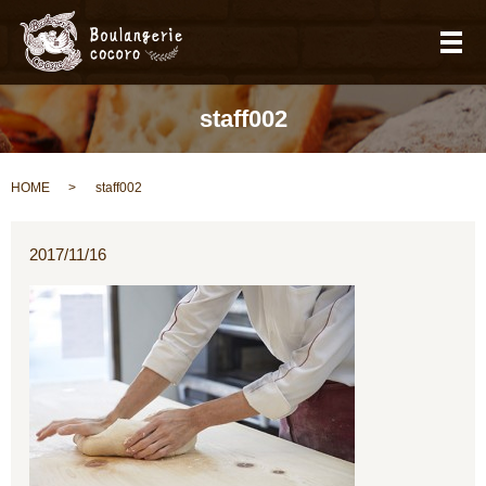
メ
staff002
HOME
staff002
2017/11/16