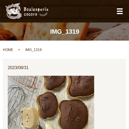
メ
IMG_1319
HOME
IMG_1319
2023/08/31