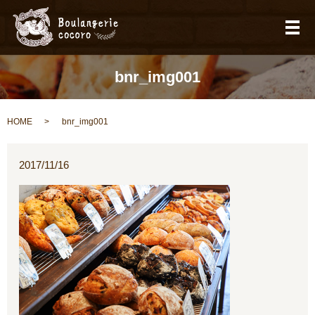
メ
bnr_img001
HOME
bnr_img001
2017/11/16