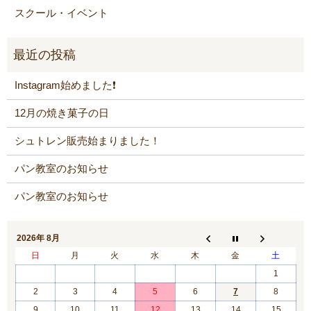
スクール・イベント
Instagram始めました❗️
12月の焼き菓子の日
シュトレン販売始まりました！
パン教室のお知らせ
パン教室のお知らせ
2026年 8月
日
月
火
水
木
金
土
1
2
3
4
5
6
7
8
9
10
11
12
13
14
15