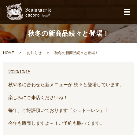
メ
秋冬の新商品続々と登場！
HOME
お知らせ
秋冬の新商品続々と登場！
2020/10/15
秋や冬に合わせた新メニューが 続々と登場しています。
楽しみにご来店くださいね！
毎年、ご好評頂いております『シュトーレン』！
今年も販売しますよ～！ご予約も賜ってます。